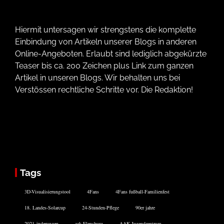
Hiermit untersagen wir strengstens die komplette
Einbindung von Artikeln unserer Blogs in anderen
Online-Angeboten. Erlaubt sind lediglich abgekürzte
Teaser bis ca. 200 Zeichen plus Link zum ganzen
Artikel in unseren Blogs. Wir behalten uns bei
Verstössen rechtliche Schritte vor. Die Redaktion!
Tags
3D-Visualisierungstool
4Fans
4Fans fußball-Familienfest
18. Landes-Solarcup
24-Stunden-Pflege
90er jahre
2021 änderungen
aak Flensburg
AAK Jugendzentrum