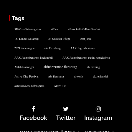
Tags
3D-Visualisierungstool
4Fans
4Fans fußball-Familienfest
18. Landes-Solarcup
24-Stunden-Pflege
90er jahre
2021 änderungen
aak Flensburg
AAK Jugendzentrum
AAK Jugendzentrum kochmobil
AAK Jugendzentrum panini-tauschbörse
abfuhrtermine flensburg
Abfahrtsanzeiger
abi zeitung
Active City Festival
ads flensburg
adwords
aktienhandel
aktionswoche hafenspitze
Aktiv Bus
Facebook
Twitter
Instagram