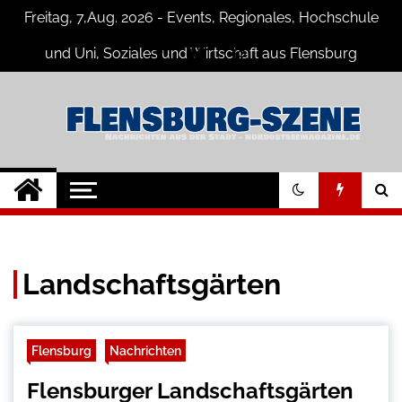
Skip
Freitag, 7,Aug. 2026 - Events, Regionales, Hochschule
to
content
und Uni, Soziales und Wirtschaft aus Flensburg
Flensburg-Szene
Nachrichten für Flensburg und
Umgebung
Nachrichten
Landschaftsgärten
Flensburg
Nachrichten
Flensburger Landschaftsgärten