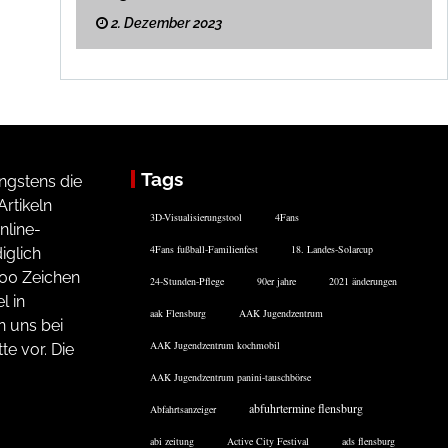
2. Dezember 2023
Tags
ngstens die
rtikeln
3D-Visualisierungstool
4Fans
nline-
4Fans fußball-Familienfest
18. Landes-Solarcup
iglich
200 Zeichen
24-Stunden-Pflege
90er jahre
2021 änderungen
l in
aak Flensburg
AAK Jugendzentrum
n uns bei
AAK Jugendzentrum kochmobil
te vor. Die
AAK Jugendzentrum panini-tauschbörse
abfuhrtermine flensburg
Abfahrtsanzeiger
abi zeitung
Active City Festival
ads flensburg