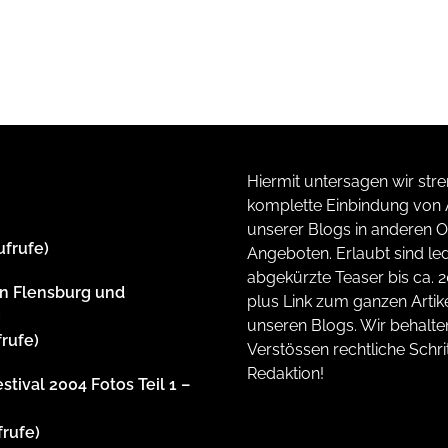
Hiermit untersagen wir stre
komplette Einbindung von A
unserer Blogs in anderen O
ufrufe)
Angeboten. Erlaubt sind led
abgekürzte Teaser bis ca. 
n Flensburg und
plus Link zum ganzen Artike
g
unseren Blogs. Wir behalte
frufe)
Verstössen rechtliche Schrit
Redaktion!
stival 2004 Fotos Teil 1 –
frufe)