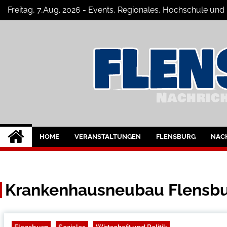
Skip
Freitag, 7,Aug. 2026 - Events, Regionales, Hochschule und
to
content
Flensburg-Szene 
Nachrichten für Flensburg und Umge
HOME
VERANSTALTUNGEN
FLENSBURG
NAC
Krankenhausneubau Flensb