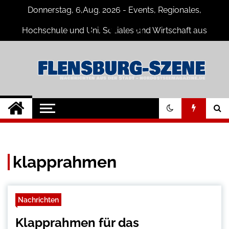
Skip
Donnerstag, 6,Aug. 2026 - Events, Regionales,
to
content
Hochschule und Uni, Soziales und Wirtschaft aus
Flensburg
Flensburg-Szene
Nachrichten für Flensburg und
Umgebung
Nachrichten
klapprahmen
Nachrichten
Klapprahmen für das