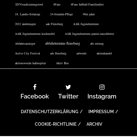
3D-Visualisierungstool
4Fans
4Fans fußball-Familienfest
18. Landes-Solarcup
24-Stunden-Pflege
90er jahre
2021 änderungen
aak Flensburg
AAK Jugendzentrum
AAK Jugendzentrum kochmobil
AAK Jugendzentrum panini-tauschbörse
abfuhrtermine flensburg
Abfahrtsanzeiger
abi zeitung
Active City Festival
ads flensburg
adwords
aktienhandel
aktionswoche hafenspitze
Aktiv Bus
Facebook
Twitter
Instagram
DATENSCHUTZERKLÄRUNG
IMPRESSUM
COOKIE-RICHTLINIE
ARCHIV