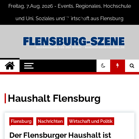
Skip
Freitag, 7,Aug. 2026 - Events, Regionales, Hochschule
to
content
und Uni, Soziales und Wirtschaft aus Flensburg
Flensburg-Szene
Nachrichten für Flensburg und
Umgebung
Nachrichten
Haushalt Flensburg
Flensburg
Nachrichten
Wirtschaft und Politik
Der Flensburger Haushalt ist