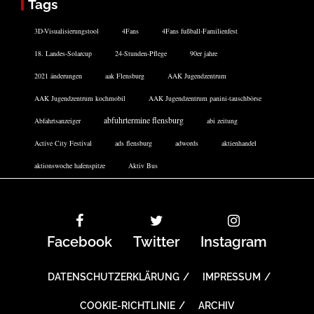
Tags
3D-Visualisierungstool
4Fans
4Fans fußball-Familienfest
18. Landes-Solarcup
24-Stunden-Pflege
90er jahre
2021 änderungen
aak Flensburg
AAK Jugendzentrum
AAK Jugendzentrum kochmobil
AAK Jugendzentrum panini-tauschbörse
abfuhrtermine flensburg
Abfahrtsanzeiger
abi zeitung
Active City Festival
ads flensburg
adwords
aktienhandel
aktionswoche hafenspitze
Aktiv Bus
Facebook
Twitter
Instagram
DATENSCHUTZERKLÄRUNG
IMPRESSUM
COOKIE-RICHTLINIE
ARCHIV