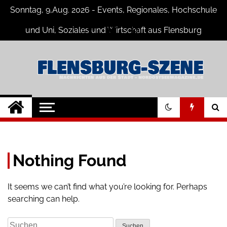
Skip
Sonntag, 9,Aug. 2026 - Events, Regionales, Hochschule
to
content
und Uni, Soziales und Wirtschaft aus Flensburg
Flensburg-Szene
Nachrichten für Flensburg und
Umgebung
Nachrichten
Nothing Found
It seems we can’t find what you’re looking for. Perhaps
searching can help.
Suche