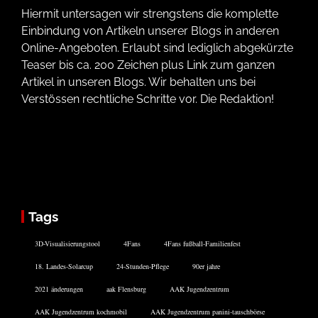
Hiermit untersagen wir strengstens die komplette
Einbindung von Artikeln unserer Blogs in anderen
Online-Angeboten. Erlaubt sind lediglich abgekürzte
Teaser bis ca. 200 Zeichen plus Link zum ganzen
Artikel in unseren Blogs. Wir behalten uns bei
Verstössen rechtliche Schritte vor. Die Redaktion!
Tags
3D-Visualisierungstool
4Fans
4Fans fußball-Familienfest
18. Landes-Solarcup
24-Stunden-Pflege
90er jahre
2021 änderungen
aak Flensburg
AAK Jugendzentrum
AAK Jugendzentrum kochmobil
AAK Jugendzentrum panini-tauschbörse