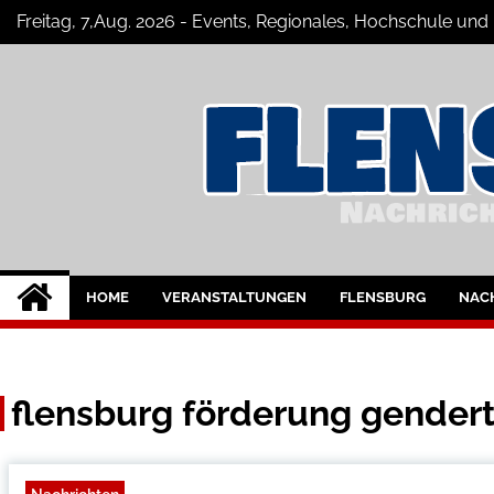
Skip
Freitag, 7,Aug. 2026 - Events, Regionales, Hochschule und
to
content
Flensburg-Szene 
Nachrichten für Flensburg und Umge
HOME
VERANSTALTUNGEN
FLENSBURG
NAC
flensburg förderung gende