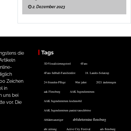
2. Dezember 2023
Tags
ngstens die
rtikeln
3D-Visualisierungstool
4Fans
nline-
4Fans fußball-Familienfest
18. Landes-Solarcup
iglich
200 Zeichen
24-Stunden-Pflege
90er jahre
2021 änderungen
l in
aak Flensburg
AAK Jugendzentrum
n uns bei
AAK Jugendzentrum kochmobil
te vor. Die
AAK Jugendzentrum panini-tauschbörse
abfuhrtermine flensburg
Abfahrtsanzeiger
abi zeitung
Active City Festival
ads flensburg