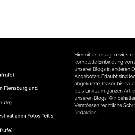
Hiermit untersagen wir stre
komplette Einbindung von A
unserer Blogs in anderen O
ufrufe)
Angeboten. Erlaubt sind led
abgekürzte Teaser bis ca. 
n Flensburg und
plus Link zum ganzen Artike
g
unseren Blogs. Wir behalte
frufe)
Verstössen rechtliche Schrit
Redaktion!
stival 2004 Fotos Teil 1 –
frufe)