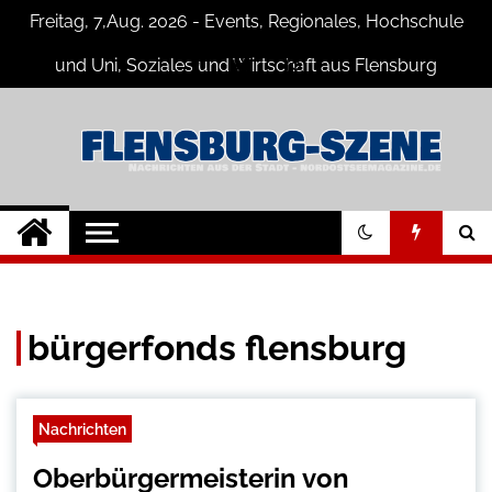
Skip
Freitag, 7,Aug. 2026 - Events, Regionales, Hochschule
to
content
und Uni, Soziales und Wirtschaft aus Flensburg
Flensburg-Szene
Nachrichten für Flensburg und
Umgebung
Nachrichten
bürgerfonds flensburg
Nachrichten
Oberbürgermeisterin von