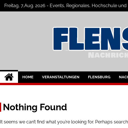
Skip
Freitag, 7,Aug. 2026 - Events, Regionales, Hochschule und
to
content
Flensburg-Szene 
Nachrichten für Flensburg und Umge
HOME
VERANSTALTUNGEN
FLENSBURG
NAC
Nothing Found
It seems we can’t find what you’re looking for. Perhaps search