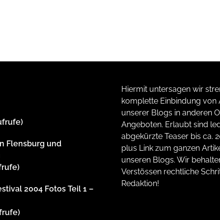
Hiermit untersagen wir stre
komplette Einbindung von A
unserer Blogs in anderen O
ufrufe)
Angeboten. Erlaubt sind led
abgekürzte Teaser bis ca. 
n Flensburg und
plus Link zum ganzen Artike
g
unseren Blogs. Wir behalte
frufe)
Verstössen rechtliche Schrit
Redaktion!
stival 2004 Fotos Teil 1 –
frufe)