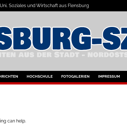
 Uni, Soziales und Wirtschaft aus Flensburg
Nachrichten
bung
HRICHTEN
HOCHSCHULE
FOTOGALERIEN
IMPRESSUM
ing can help.