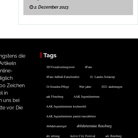
2. Dezember 2023
Tags
ngstens die
rtikeln
3D-Visualisierungstool
4Fans
nline-
4Fans fußball-Familienfest
18. Landes-Solarcup
iglich
200 Zeichen
24-Stunden-Pflege
90er jahre
2021 änderungen
l in
aak Flensburg
AAK Jugendzentrum
n uns bei
AAK Jugendzentrum kochmobil
te vor. Die
AAK Jugendzentrum panini-tauschbörse
abfuhrtermine flensburg
Abfahrtsanzeiger
abi zeitung
Active City Festival
ads flensburg