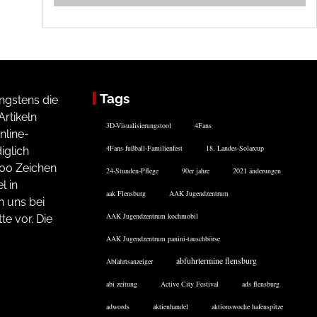
Tags
ngstens die
rtikeln
3D-Visualisierungstool
4Fans
nline-
4Fans fußball-Familienfest
18. Landes-Solarcup
iglich
200 Zeichen
24-Stunden-Pflege
90er jahre
2021 änderungen
l in
aak Flensburg
AAK Jugendzentrum
n uns bei
AAK Jugendzentrum kochmobil
te vor. Die
AAK Jugendzentrum panini-tauschbörse
abfuhrtermine flensburg
Abfahrtsanzeiger
abi zeitung
Active City Festival
ads flensburg
adwords
aktienhandel
aktionswoche hafenspitze