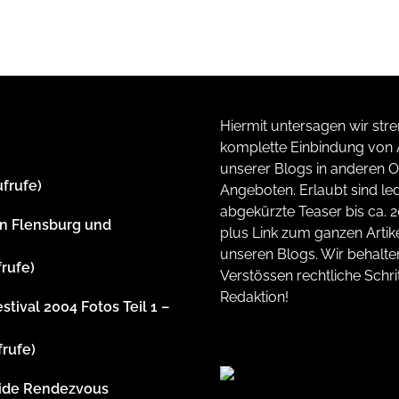
Hiermit untersagen wir stre
komplette Einbindung von A
unserer Blogs in anderen O
ufrufe)
Angeboten. Erlaubt sind led
abgekürzte Teaser bis ca. 
n Flensburg und
plus Link zum ganzen Artike
g
unseren Blogs. Wir behalte
frufe)
Verstössen rechtliche Schrit
Redaktion!
stival 2004 Fotos Teil 1 –
frufe)
side Rendezvous