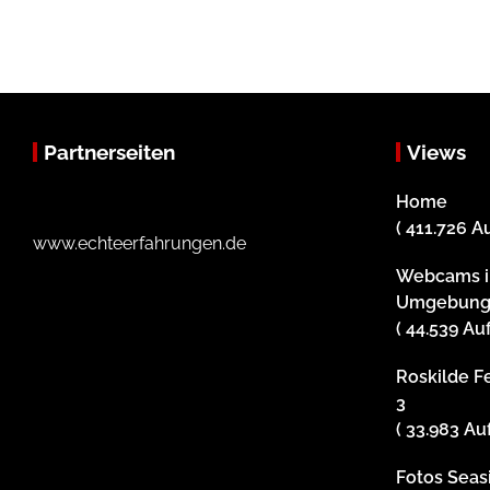
Partnerseiten
Views
Home
( 411.726 A
www.echteerfahrungen.de
Webcams i
Umgebun
( 44.539 Au
Roskilde Fe
3
( 33.983 Au
Fotos Sea