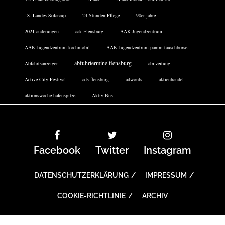
18. Landes-Solarcup
24-Stunden-Pflege
90er jahre
2021 änderungen
aak Flensburg
AAK Jugendzentrum
AAK Jugendzentrum kochmobil
AAK Jugendzentrum panini-tauschbörse
abfuhrtermine flensburg
Abfahrtsanzeiger
abi zeitung
Active City Festival
ads flensburg
adwords
aktienhandel
aktionswoche hafenspitze
Aktiv Bus
Facebook
Twitter
Instagram
DATENSCHUTZERKLÄRUNG
IMPRESSUM
COOKIE-RICHTLINIE
ARCHIV
Copyright All right reserved With Love Theme: