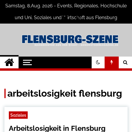
Skip
Samstag, 8,Aug. 2026 - Events, Regionales, Hochschule
to
content
und Uni, Soziales und Wirtschaft aus Flensburg
Flensburg-Szene
Nachrichten für Flensburg und
Umgebung
Nachrichten
arbeitslosigkeit flensburg
Soziales
Arbeitslosigkeit in Flensburg