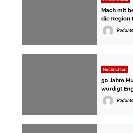
Mach mit b
die Region 
Redakte
Nachrichten
50 Jahre Mu
würdigt En
Redakte