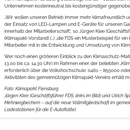
Unternehmen kostenneutral bis kostengünstiger gegenüber
„Wir wollen unseren Betrieb immer mehr klimafreundlich umr
der Einsatz von LED-Lampen und E-Geräte für unseren G
innerhalb der Mitarbeiterschaft“, so Jürgen Klee (Geschäfts
(Klimapakt-Vorstand) (…) „die FDS ein Musterbeispiel für e
Mitarbeiter mit in die Entwicklung und Umsetzung von Kl
Wer noch einen größeren Einblick zu den Klimaschutz-Maß
13.00 bis ca. 14.30 Uhr) im Rahmen einer der beliebten „K
erforderlich über die Volkshochschule: 0461 – 855000 ode
Aktivitäten des gemeinnützigen Klimapakt-Vereins erhält m
Foto: Klimapakt Flensburg
Jürgen Klee (Geschäftsführer FDS, links im Bild) und Ulrich S
Mehrwegbechern – auf die neue Vollmitgliedschaft im gemein
Ladestationen für die E-Autoflotte).