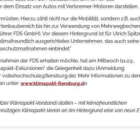
 dem Einsatz von Autos mit Verbrenner-Motoren darstellen.
üsten. Hierzu zählt nicht nur die Mobilität, sondern z.B. auc
artenbaubereich bis hin zur Verwendung von Mehrwegbecher
führer FDS GmbH). Vor diesem Hintergrund ist für Ulrich Spitz
in klimafreundlich ausgerichtetes Unternehmen, das auch seine
imaschutzmaßnahmen einbindet.“
nahmen der FDS erhalten möchte, hat am Mittwoch (11.03.,
limapakt-Exkursionen“ die Gelegenheit dazu (Anmeldung
r volkshochschule@flensburg.de). Mehr Informationen zu den
an unter:
e.
www.klimapakt-flensburg.d
pitzer (Klimapakt-Vorstand) stoßen – mit klimafreundlichen
nützigen Klimapakt-Verein an (im Hintergrund eine von neun E