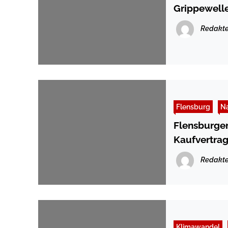
Grippewelle
Redakte
Flensburg
Na
Flensburge
Kaufvertrag
Redakte
Klimawandel