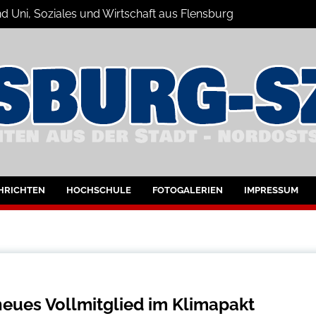
d Uni, Soziales und Wirtschaft aus Flensburg
Nachrichten
bung
HRICHTEN
HOCHSCHULE
FOTOGALERIEN
IMPRESSUM
neues Vollmitglied im Klimapakt