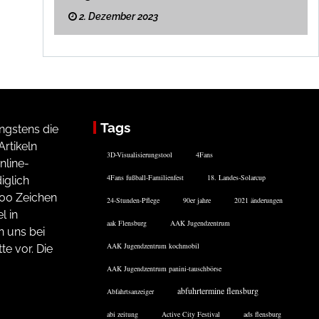
2. Dezember 2023
Tags
ngstens die
rtikeln
3D-Visualisierungstool
4Fans
nline-
4Fans fußball-Familienfest
18. Landes-Solarcup
iglich
200 Zeichen
24-Stunden-Pflege
90er jahre
2021 änderungen
l in
aak Flensburg
AAK Jugendzentrum
n uns bei
AAK Jugendzentrum kochmobil
te vor. Die
AAK Jugendzentrum panini-tauschbörse
abfuhrtermine flensburg
Abfahrtsanzeiger
abi zeitung
Active City Festival
ads flensburg