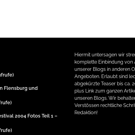
Hiermit untersagen wir stre
komplette Einbindung von A
unserer Blogs in anderen O
ufrufe)
Angeboten. Erlaubt sind led
abgekürzte Teaser bis ca. 
n Flensburg und
plus Link zum ganzen Artike
g
unseren Blogs. Wir behalte
frufe)
Verstössen rechtliche Schrit
Redaktion!
stival 2004 Fotos Teil 1 –
frufe)