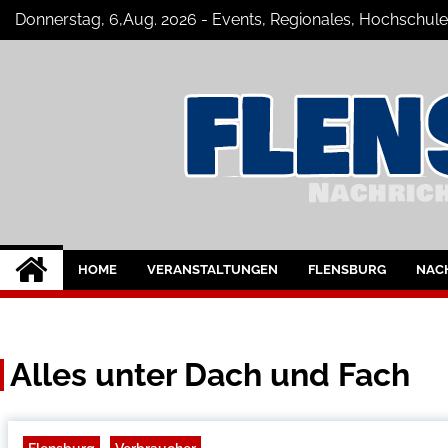
Skip
Donnerstag, 6,Aug. 2026 - Events, Regionales, Hochschule
to
content
Flensburg-Szene 
Nachrichten für Flensburg und Umge
HOME
VERANSTALTUNGEN
FLENSBURG
NAC
Alles unter Dach und Fach