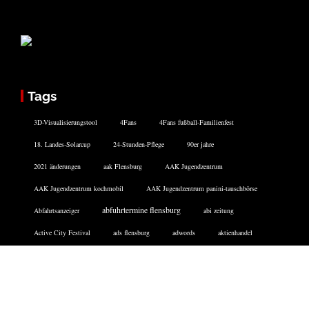
Tags
3D-Visualisierungstool
4Fans
4Fans fußball-Familienfest
18. Landes-Solarcup
24-Stunden-Pflege
90er jahre
2021 änderungen
aak Flensburg
AAK Jugendzentrum
AAK Jugendzentrum kochmobil
AAK Jugendzentrum panini-tauschbörse
abfuhrtermine flensburg
Abfahrtsanzeiger
abi zeitung
Active City Festival
ads flensburg
adwords
aktienhandel
aktionswoche hafenspitze
Aktiv Bus