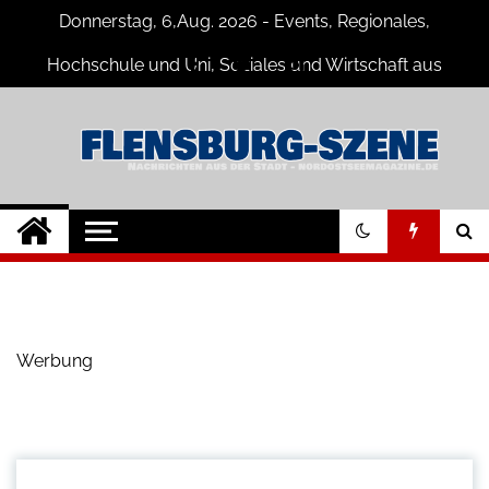
Skip
Donnerstag, 6,Aug. 2026 - Events, Regionales,
to
content
Hochschule und Uni, Soziales und Wirtschaft aus
Flensburg
Flensburg-Szene
Nachrichten für Flensburg und
Umgebung
Nachrichten
Werbung